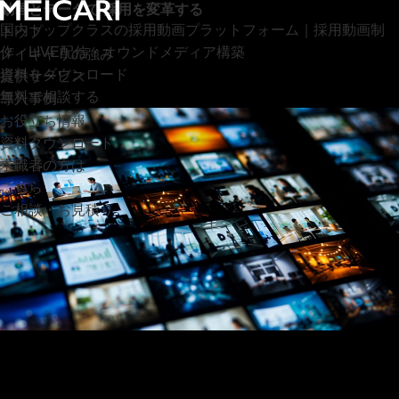
動画とデータで
採用を変革する
国内トップクラスの採用動画プラットフォーム｜採用動画制
トップ
作・LIVE配信・オウンドメディア構築
メイキャリの強み
資料をダウンロード
提供サービス
無料で相談する
導入事例
お役立ち情報
資料ダウンロード
求職者の方は
こちら
ご相談・お見積り